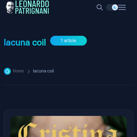
lacuna coil
1 article
Home
lacuna coil