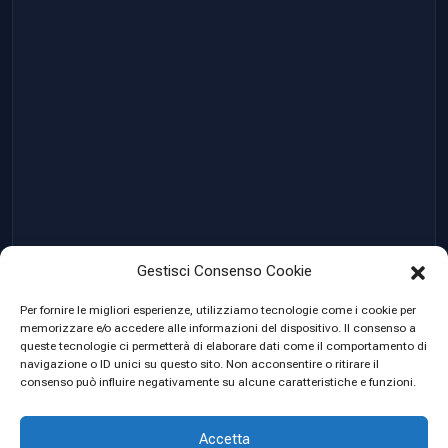
Gestisci Consenso Cookie
Per fornire le migliori esperienze, utilizziamo tecnologie come i cookie per
memorizzare e/o accedere alle informazioni del dispositivo. Il consenso a
queste tecnologie ci permetterà di elaborare dati come il comportamento di
navigazione o ID unici su questo sito. Non acconsentire o ritirare il
© 2023 Created by
Leonardo Patrignani P. Iva
consenso può influire negativamente su alcune caratteristiche e funzioni.
12472620967
Accetta