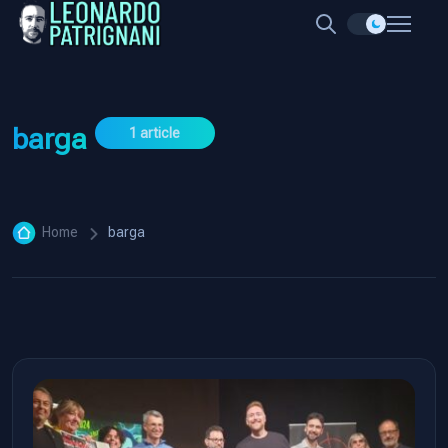
barga
1 article
Home
barga