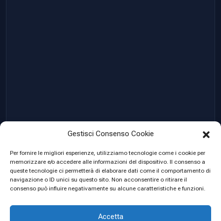
Gestisci Consenso Cookie
Per fornire le migliori esperienze, utilizziamo tecnologie come i cookie per
memorizzare e/o accedere alle informazioni del dispositivo. Il consenso a
queste tecnologie ci permetterà di elaborare dati come il comportamento di
navigazione o ID unici su questo sito. Non acconsentire o ritirare il
© 2023 Created by
Leonardo Patrignani P. Iva
consenso può influire negativamente su alcune caratteristiche e funzioni.
12472620967
Accetta