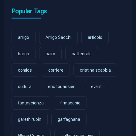
Popular Tags
arrigo
Arrigo Sacchi
articolo
barga
cairo
cattedrale
comics
corriere
cristina scabbia
cultura
eric fouassier
eventi
fantascienza
firmacopie
gareth rubin
garfagnana
Glenn Cooper
L'ultimo conclave